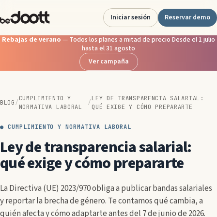
Saltar
al
Iniciar sesión
Reservar demo
contenido
Rebajas de verano
— Todos los planes a mitad de precio Desde el 1 julio
hasta el 31 agosto
Ver campaña
CUMPLIMIENTO Y
LEY DE TRANSPARENCIA SALARIAL:
BLOG
/
/
NORMATIVA LABORAL
QUÉ EXIGE Y CÓMO PREPARARTE
● CUMPLIMIENTO Y NORMATIVA LABORAL
Ley de transparencia salarial:
qué exige y cómo prepararte
La Directiva (UE) 2023/970 obliga a publicar bandas salariales
y reportar la brecha de género. Te contamos qué cambia, a
quién afecta y cómo adaptarte antes del 7 de junio de 2026.