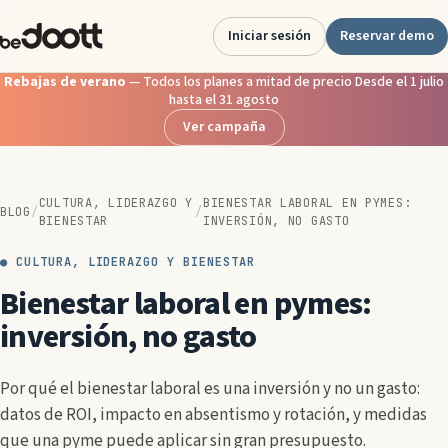
Saltar
al
Iniciar sesión
Reservar demo
contenido
Rebajas de verano
— Todos los planes a mitad de precio Desde el 1 julio
hasta el 31 agosto
Ver campaña
CULTURA, LIDERAZGO Y
BIENESTAR LABORAL EN PYMES:
BLOG
/
/
BIENESTAR
INVERSIÓN, NO GASTO
● CULTURA, LIDERAZGO Y BIENESTAR
Bienestar laboral en pymes:
inversión, no gasto
Por qué el bienestar laboral es una inversión y no un gasto:
datos de ROI, impacto en absentismo y rotación, y medidas
que una pyme puede aplicar sin gran presupuesto.