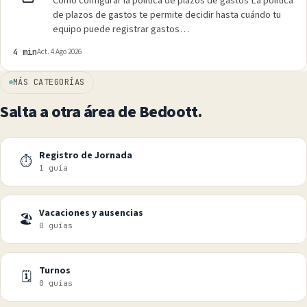
Cómo configurar la política de plazos de gastos La política
de plazos de gastos te permite decidir hasta cuándo tu
equipo puede registrar gastos…
4 min
Act. 4 Ago 2026
MÁS CATEGORÍAS
Salta a otra área de Bedoott.
Registro de Jornada
⏱
1 guía
Vacaciones y ausencias
🏖
0 guías
Turnos
🗓
0 guías